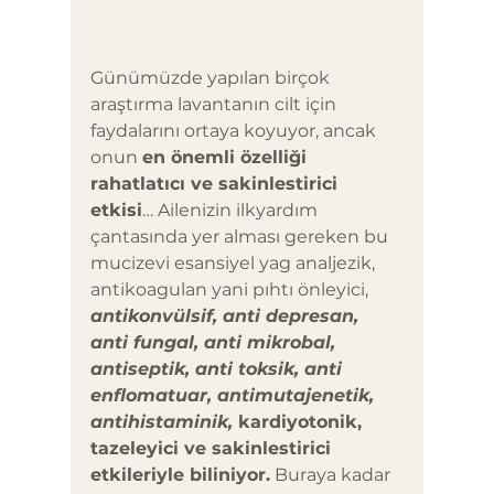
Günümüzde yapılan birçok 
araştırma lavantanın cilt için 
faydalarını ortaya koyuyor, ancak 
onun 
en önemli özelliği 
rahatlatıcı ve sakinlestirici 
etkisi
… Ailenizin ilkyardım 
çantasında yer alması gereken bu 
mucizevi esansiyel yag analjezik, 
antikoagulan yani pıhtı önleyici, 
antikonvülsif, anti depresan, 
anti fungal, anti mikrobal, 
antiseptik, anti toksik, anti 
enflomatuar, antimutajenetik, 
antihistaminik, 
kardiyotonik, 
tazeleyici ve sakinlestirici 
etkileriyle biliniyor.
 Buraya kadar 