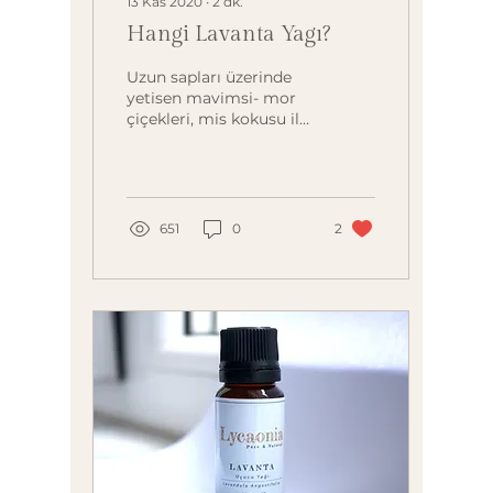
13 Kas 2020
∙
2
dk.
Hangi Lavanta Yagı?
Uzun sapları üzerinde
yetisen mavimsi- mor
çiçekleri, mis kokusu ile
özellikle Akdeniz’e özgü
olan bu popüler bahçe
bitkisine hemen...
651
0
2