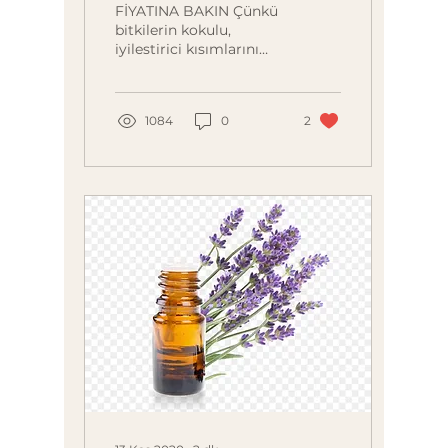
mı?
FİYATINA BAKIN Çünkü
bitkilerin kokulu,
iyilestirici kısımlarını
içeren aromatik
halkalarının
ekstraksiyon islemi ile
1084
0
2
çıkarılmasıyla elde...